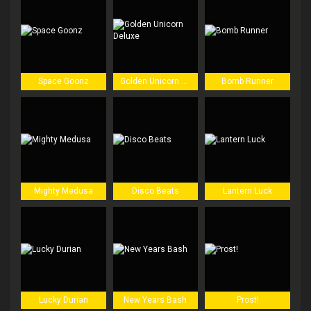
Space Goonz
Golden Unicorn Deluxe
Bomb Runner
Mighty Medusa
Disco Beats
Lantern Luck
Lucky Durian
New Years Bash
Prost!