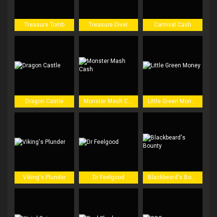
Treasure Tomb
Treasure Diver
Carnival Cash
Dragon Castle
Monster Mash Cash
Little Green Money
Viking's Plunder
Dr Feelgood
Blackbeard's Bounty