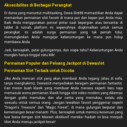
Aksesibilitas di Berbagai Perangkat
Di dunia yang menuntut multitasking, Dewa Slot88 memastikan Anda dapat
memainkan permainan slot favorit di mana pun dan kapan pun Anda mau.
Baik Anda menggunakan ponsel pintar saat bepergian atau bersantai di
tablet di rumah, platform ini sepenuhnya dioptimalkan untuk semua
perangkat. Ini adalah surga permainan yang tak pernah tidur,
memungkinkan Anda mengejar keberuntungan ke mana pun hidup
membawa Anda.
Jadi, bersiaplah, putar gulungannya, dan siapa tahu? Keberuntungan Anda
mungkin hanya tinggal satu klik!
Permainan Populer dan Peluang Jackpot di Dewaslot
Permainan Slot Terbaik untuk Dicoba
Jika Anda mencari slot yang akan membuat Anda tegang (atau di sofa,
tanpa menghakimi), Dewaslot menyediakan beragam permainan fantastis.
Dari mesin buah klasik yang membuat Anda merasa seperti baru saja
memasuki arena permainan klasik hingga slot video modern yang dikemas
dengan grafis memukau dan alur cerita yang memukau, selalu ada
sesuatu untuk semua orang. Jangan lewatkan favorit penggemar seperti
"Dragon's Treasure" dan "Magic Forest", di mana gulungan berputar dan
kemenangan besar menanti. Plus, bersiaplah untuk memicu keseruan yang
luar biasa dengan slot Maxwin eksklusif mereka—hadiah ini bisa menjadi
tiket Anda menuju jackpot besar!