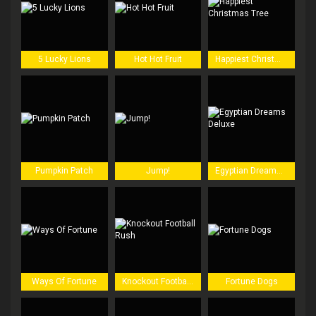
5 Lucky Lions
Hot Hot Fruit
Happiest Christmas Tree
Pumpkin Patch
Jump!
Egyptian Dreams Deluxe
Ways Of Fortune
Knockout Football Rush
Fortune Dogs