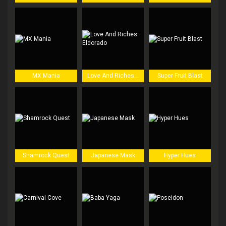
MX Mania
Love And Riches: Eldorado
Super Fruit Blast
Shamrock Quest
Japanese Mask
Hyper Hues