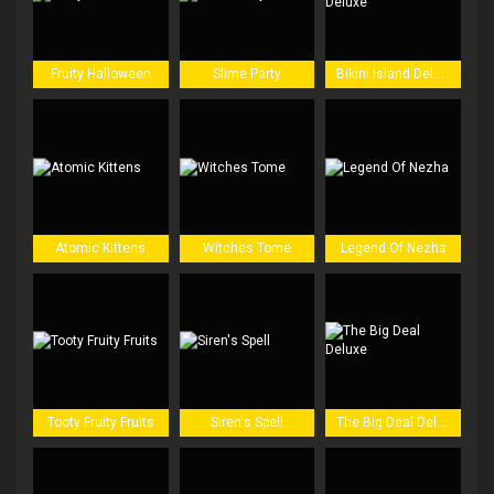
Fruity Halloween
Slime Party
Bikini Island Deluxe
Atomic Kittens
Witches Tome
Legend Of Nezha
Tooty Fruity Fruits
Siren's Spell
The Big Deal Deluxe