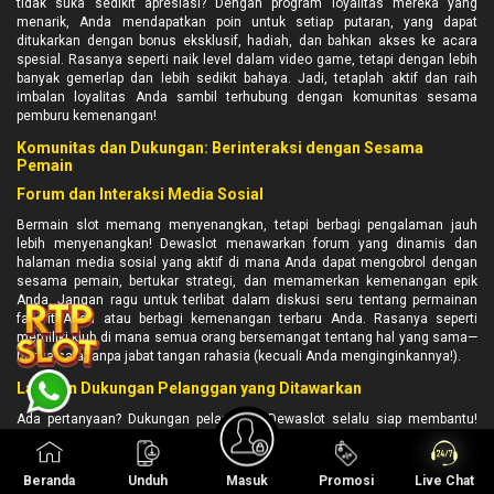
tidak suka sedikit apresiasi? Dengan program loyalitas mereka yang
menarik, Anda mendapatkan poin untuk setiap putaran, yang dapat
ditukarkan dengan bonus eksklusif, hadiah, dan bahkan akses ke acara
spesial. Rasanya seperti naik level dalam video game, tetapi dengan lebih
banyak gemerlap dan lebih sedikit bahaya. Jadi, tetaplah aktif dan raih
imbalan loyalitas Anda sambil terhubung dengan komunitas sesama
pemburu kemenangan!
Komunitas dan Dukungan: Berinteraksi dengan Sesama
Pemain
Forum dan Interaksi Media Sosial
Bermain slot memang menyenangkan, tetapi berbagi pengalaman jauh
lebih menyenangkan! Dewaslot menawarkan forum yang dinamis dan
halaman media sosial yang aktif di mana Anda dapat mengobrol dengan
sesama pemain, bertukar strategi, dan memamerkan kemenangan epik
Anda. Jangan ragu untuk terlibat dalam diskusi seru tentang permainan
favorit Anda atau berbagi kemenangan terbaru Anda. Rasanya seperti
memiliki klub di mana semua orang bersemangat tentang hal yang sama—
hanya saja tanpa jabat tangan rahasia (kecuali Anda menginginkannya!).
Layanan Dukungan Pelanggan yang Ditawarkan
Ada pertanyaan? Dukungan pelanggan Dewaslot selalu siap membantu!
Baik Anda bingung tentang bonus atau butuh bantuan menavigasi situs,
tim dukungan mereka yang ramah hanya dengan sekali klik. Dengan
obrolan langsung, dukungan email, dan bahkan bagian FAQ yang lengkap,
Beranda
Unduh
Masuk
Promosi
Live Chat
Anda tidak akan pernah merasa tersesat di dunia digital. Rasanya seperti