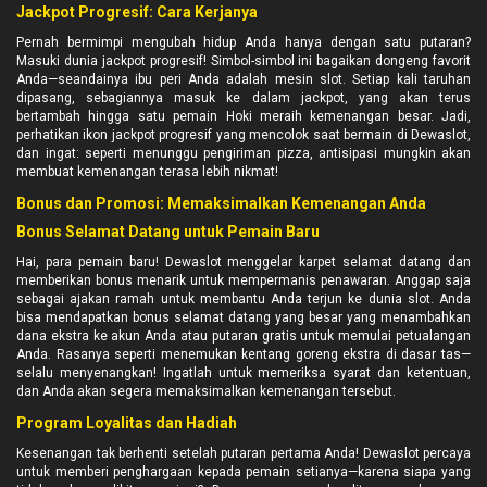
Jackpot Progresif: Cara Kerjanya
Pernah bermimpi mengubah hidup Anda hanya dengan satu putaran?
Masuki dunia jackpot progresif! Simbol-simbol ini bagaikan dongeng favorit
Anda—seandainya ibu peri Anda adalah mesin slot. Setiap kali taruhan
dipasang, sebagiannya masuk ke dalam jackpot, yang akan terus
bertambah hingga satu pemain Hoki meraih kemenangan besar. Jadi,
perhatikan ikon jackpot progresif yang mencolok saat bermain di Dewaslot,
dan ingat: seperti menunggu pengiriman pizza, antisipasi mungkin akan
membuat kemenangan terasa lebih nikmat!
Bonus dan Promosi: Memaksimalkan Kemenangan Anda
Bonus Selamat Datang untuk Pemain Baru
Hai, para pemain baru! Dewaslot menggelar karpet selamat datang dan
memberikan bonus menarik untuk mempermanis penawaran. Anggap saja
sebagai ajakan ramah untuk membantu Anda terjun ke dunia slot. Anda
bisa mendapatkan bonus selamat datang yang besar yang menambahkan
dana ekstra ke akun Anda atau putaran gratis untuk memulai petualangan
Anda. Rasanya seperti menemukan kentang goreng ekstra di dasar tas—
selalu menyenangkan! Ingatlah untuk memeriksa syarat dan ketentuan,
dan Anda akan segera memaksimalkan kemenangan tersebut.
Program Loyalitas dan Hadiah
Kesenangan tak berhenti setelah putaran pertama Anda! Dewaslot percaya
untuk memberi penghargaan kepada pemain setianya—karena siapa yang