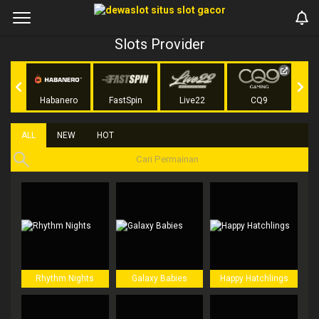
Slots Provider
r
Habanero
FastSpin
Live22
CQ9
KA 
ALL
NEW
HOT
Rhythm Nights
Galaxy Babies
Happy Hatchlings