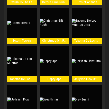
Return To The Feature
Before Time Runs Out
Orbs of Atlantis
Totem Towers
Christmas Gift Rush
Taberna De Los Muertos Ultra
Taberna De Los Muertos
Happy Ape
Jellyfish Flow Ultra