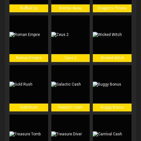
Ruffled Up
Bombs Away
Dragon's Throne
Roman Empire
Zeus 2
Wicked Witch
Gold Rush
Galactic Cash
Buggy Bonus