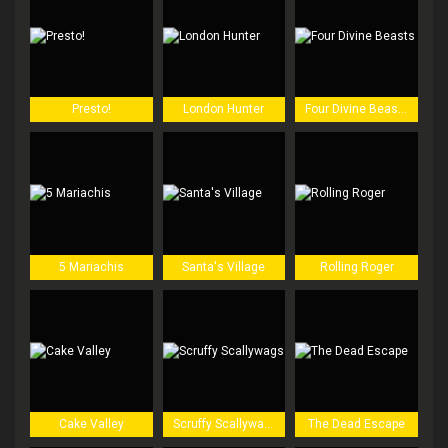
Presto!
London Hunter
Four Divine Beasts
5 Mariachis
Santa's Village
Rolling Roger
Cake Valley
Scruffy Scallywags
The Dead Escape