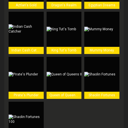
Aztlan's Gold
Dragon's Realm
Egyptian Dreams
Indian Cash Catcher
King Tut's Tomb
Mummy Money
Pirate's Plunder
Queen of Queens II
Shaolin Fortunes