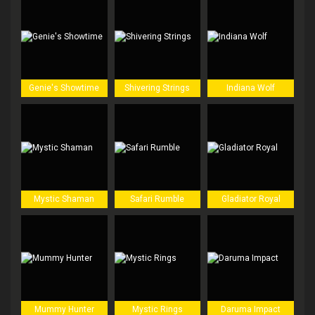
Genie's Showtime
Shivering Strings
Indiana Wolf
Mystic Shaman
Safari Rumble
Gladiator Royal
Mummy Hunter
Mystic Rings
Daruma Impact