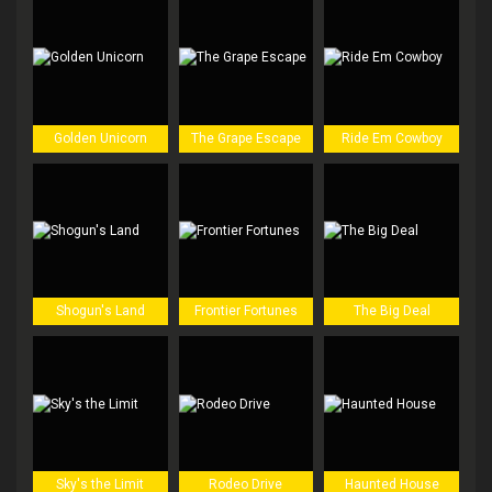
Golden Unicorn
The Grape Escape
Ride Em Cowboy
Shogun's Land
Frontier Fortunes
The Big Deal
Sky's the Limit
Rodeo Drive
Haunted House