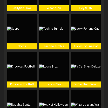
Jellyfish Flow
Wealth Inn
Hey Sushi
Scopa
Techno Tumble
Lucky Fortune Cat
Knockout Football
Loony Blox
Fa Cai Shen Deluxe