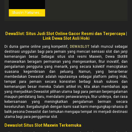
Shaolin Fortunes 100
DewaSlot: Situs Judi Slot Online Gacor Resmi dan Terpercaya |
Link Dewa Slot Asli Hoki
Di dunia game online yang kompetitif,
DEWASLOT
telah muncul sebagai
destinasi unggulan bagi para pemain yang mencari sensasi slot dan janji
kemenangan besar. Sebagai situs slot resmi Maxwin, Dewa Slot88
menawarkan beragam permainan yang mengesankan, fitur inovatif, dan
pengalaman pengguna yang menarik, yang secara kolektif menciptakan
suasana kegembiraan dan peluang. Namun, yang benar-benar
membedakan Dewaslot adalah reputasinya sebagai platform paling Hoki,
tempat para pemain secara konsisten berbagi kisah sukses dan
kemenangan besar mereka. Dalam artikel ini, kita akan membahas apa
yang menjadikan Dewaslot pilihan utama bagi para pemain berpengalaman
maupun pendatang baru, mendalami penawarannya, fitur uniknya, dan rasa
kebersamaan yang meningkatkan pengalaman bermain secara
keseluruhan. Bergabunglah dengan kami saat kami mengungkap rahasia di
balik pesona Dewaslot dan temukan mengapa tempat ini menjadi destinasi
utama bagi para penggemar slot.
Dewaslot Situs Slot Maxwin Terkemuka