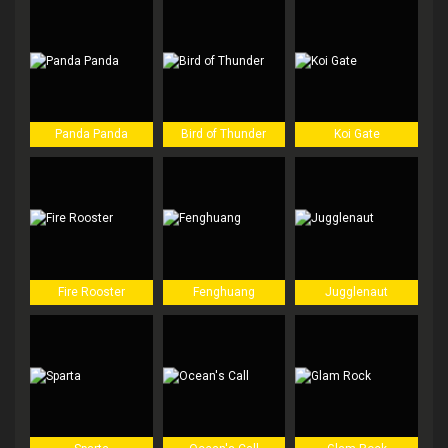
Panda Panda
Bird of Thunder
Koi Gate
Fire Rooster
Fenghuang
Jugglenaut