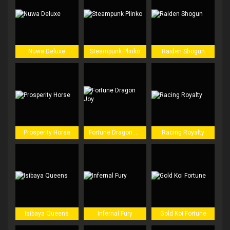
Nuwa Deluxe
Steampunk Plinko
Raiden Shogun
Prosperity Horse
Fortune Dragon Joy
Racing Royalty
Isibaya Queens
Infernal Fury
Gold Koi Fortune