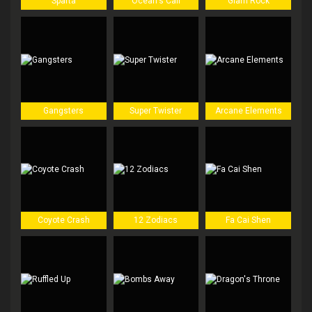
Sparta
Ocean's Call
Glam Rock
Gangsters
Super Twister
Arcane Elements
Coyote Crash
12 Zodiacs
Fa Cai Shen