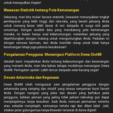
untuk mewujudkan impian!
Wawasan Statistik tentang Pola Kemenangan
Sekarang, mari kita mulai! Secara statistik, Dewaslot menunjukkan tingkat
pembayaran yang lebih tinggi dari rata-rata, yang berarti peluang Anda
untuk menang besar lebih besar di sini daripada di surga slot pada
umumnya. Dengan analitik data yang mendukung pola kemenangan
mereka, ini bukan hanya soal keberuntungan; melainkan peluang yang
diperhitungkan dengan matang untuk menguntungkan Anda. Padukan ini
dengan sensasi bermain, dan Anda memiliki resep untuk tidak hanya
kesenangan tetapi juga potensi kesuksesan!
Pengalaman Pengguna: Menavigasi Platform Dewa Slot88
Setelah kami meyakinkan Anda tentang keberuntungan dan kesenangan
yang menanti Anda, mari kita bahas betapa mudahnya menavigasi Dewa
Slot88. Peringatan spoiler: Lebih lancar daripada selai kacang segar!
Desain Antarmuka dan Kegunaan
Dewa Slot88 telah menguasai seni pengalaman pengguna dengan
antarmuka yang ramping dan intuitif yang terasa senyaman kursi favorit
Anda. Dengan navigasi yang jelas dan desain yang berfokus pada
pengguna, bahkan pemain yang paling tidak paham teknologi pun dapat
menjelajahinya tanpa kesulitan. Baik Anda mencari permainan tertentu
atau sekadar menjelajah, semuanya tertata rapi dan diberi label. Jadi,
silakan putar gulungannya tanpa khawatir tersesat di dunia digital!