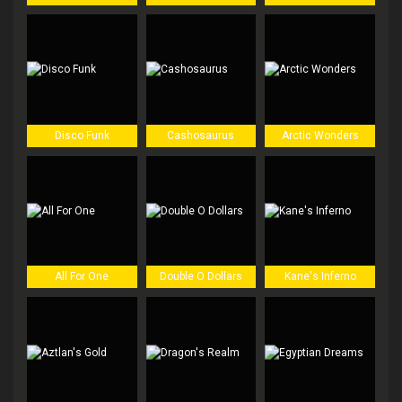
Disco Funk
Cashosaurus
Arctic Wonders
All For One
Double O Dollars
Kane's Inferno