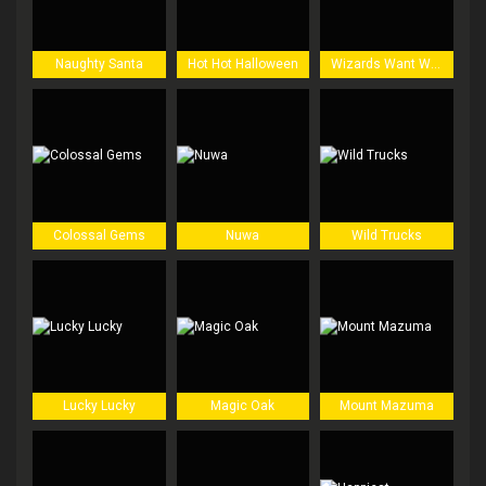
Naughty Santa
Hot Hot Halloween
Wizards Want War!
Colossal Gems
Nuwa
Wild Trucks
Lucky Lucky
Magic Oak
Mount Mazuma