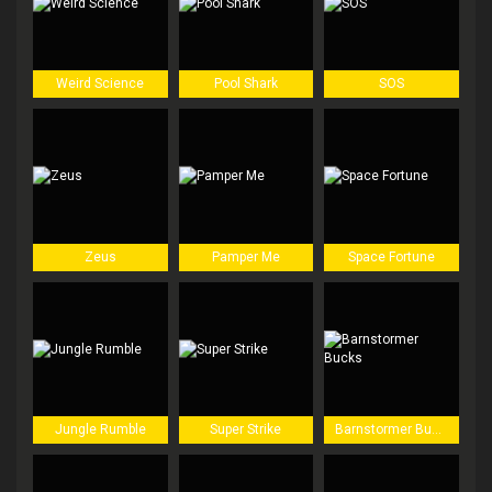
Weird Science
Pool Shark
SOS
Zeus
Pamper Me
Space Fortune
Jungle Rumble
Super Strike
Barnstormer Bucks