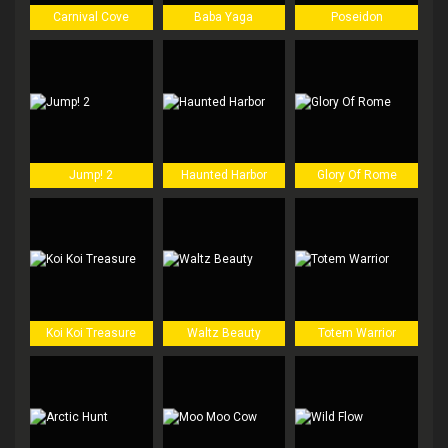
Carnival Cove
Baba Yaga
Poseidon
Jump! 2
Haunted Harbor
Glory Of Rome
Koi Koi Treasure
Waltz Beauty
Totem Warrior