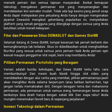
menarik pemain dari semua lapisan masyarakat. Berkat kemajuan
teknologi, mengakses permainan slot yang menyenangkan dan
mendebarkan kini semakin mudah. Tidak ada lagi kasino yang penuh asap;
Anda dapat melepaskan jiwa petualang Anda hanya dengan mengenakan
piyama! Dewaslot mengikuti gelombang popularitas ini, menyediakan
platform yang ramah pengguna yang dilengkapi dengan semua yang Anda
butuhkan untuk meraih kekayaan.
Fitur dan Penawaran Situs DEWASLOT dan Games Slot88
Selamat datang di Dewa Slot88, tempat keseruan tak pernah berhenti dan
kemungkinannya tak terbatas. Situs ini didedikasikan untuk menghadirkan
fitur-fitur yang sesuai untuk semua jenis pemain—baik Anda pemain spin
kasual maupun penggemar slot sejati, kami siap membantu Anda!
Pilihan Permainan: Portofolio yang Beragam
Variasi adalah bumbu kehidupan, dan Dewa Slot88 tentu tahu cara
membumbuinya! Dari mesin buah klasik hingga slot video yang
mendebarkan dengan alur cerita yang memikat, pilihan permainannya pasti
akan menghibur Anda selama berjam-jam (atau bahkan berhari-hari, tapi
jangan terlalu memaksakan diri). Dengan beragam tema dan mekanisme
permainan, ada permainan untuk semua orang; kemenangan besar Anda
berikutnya bisa diraih hanya dengan sekali klik. Dan siapa tahu? Anda
mungkin menemukan favorit baru di sepanjang perjalanan!
Inovasi Teknologi dalam Permainan