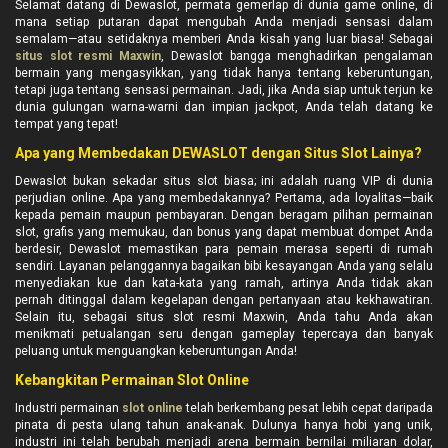
Selamat datang di Dewaslot, permata gemerlap di dunia game online, di
mana setiap putaran dapat mengubah Anda menjadi sensasi dalam
semalam—atau setidaknya memberi Anda kisah yang luar biasa! Sebagai
situs slot resmi Maxwin
, Dewaslot bangga menghadirkan pengalaman
bermain yang mengasyikkan, yang tidak hanya tentang keberuntungan,
tetapi juga tentang sensasi permainan. Jadi, jika Anda siap untuk terjun ke
dunia gulungan warna-warni dan impian jackpot, Anda telah datang ke
tempat yang tepat!
Apa yang Membedakan DEWASLOT dengan Situs Slot Lainya?
Dewaslot bukan sekadar situs slot biasa; ini adalah ruang VIP di dunia
perjudian online. Apa yang membedakannya? Pertama, ada loyalitas—baik
kepada pemain maupun pembayaran. Dengan beragam pilihan permainan
slot, grafis yang memukau, dan bonus yang dapat membuat dompet Anda
berdesir, Dewaslot memastikan para pemain merasa seperti di rumah
sendiri. Layanan pelanggannya bagaikan bibi kesayangan Anda yang selalu
menyediakan kue dan kata-kata yang ramah, artinya Anda tidak akan
pernah ditinggal dalam kegelapan dengan pertanyaan atau kekhawatiran.
Selain itu, sebagai situs slot resmi Maxwin, Anda tahu Anda akan
menikmati petualangan seru dengan gameplay tepercaya dan banyak
peluang untuk menguangkan keberuntungan Anda!
Kebangkitan Permainan Slot Online
Industri permainan
slot online
telah berkembang pesat lebih cepat daripada
pinata di pesta ulang tahun anak-anak. Dulunya hanya hobi yang unik,
industri ini telah berubah menjadi arena bermain bernilai miliaran dolar,