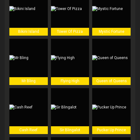
Bikini Island
Tower Of Pizza
Mystic Fortune
Mr Bling
Flying High
Queen of Queens
Cash Reef
Sir Blingalot
Pucker Up Prince