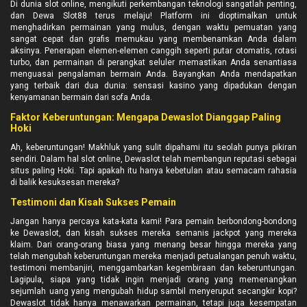
Di dunia slot online, mengikuti perkembangan teknologi sangatlah penting,
dan Dewa Slot88 terus melaju! Platform ini dioptimalkan untuk
menghadirkan permainan yang mulus, dengan waktu pemuatan yang
sangat cepat dan grafis memukau yang membenamkan Anda dalam
aksinya. Penerapan elemen-elemen canggih seperti putar otomatis, rotasi
turbo, dan permainan di perangkat seluler memastikan Anda senantiasa
menguasai pengalaman bermain Anda. Bayangkan Anda mendapatkan
yang terbaik dari dua dunia: sensasi kasino yang dipadukan dengan
kenyamanan bermain dari sofa Anda.
Faktor Keberuntungan: Mengapa Dewaslot Dianggap Paling
Hoki
Ah, keberuntungan! Makhluk yang sulit dipahami itu seolah punya pikiran
sendiri. Dalam hal slot online, Dewaslot telah membangun reputasi sebagai
situs paling Hoki. Tapi apakah itu hanya kebetulan atau semacam rahasia
di balik kesuksesan mereka?
Testimoni dan Kisah Sukses Pemain
Jangan hanya percaya kata-kata kami! Para pemain berbondong-bondong
ke Dewaslot, dan kisah sukses mereka semanis jackpot yang mereka
klaim. Dari orang-orang biasa yang menang besar hingga mereka yang
telah mengubah keberuntungan mereka menjadi petualangan penuh waktu,
testimoni membanjiri, menggambarkan kegembiraan dan keberuntungan.
Lagipula, siapa yang tidak ingin menjadi orang yang memenangkan
sejumlah uang yang mengubah hidup sambil menyeruput secangkir kopi?
Dewaslot tidak hanya menawarkan permainan, tetapi juga kesempatan