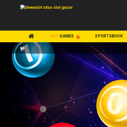
HOT
GAMES
SPORTSBOOK