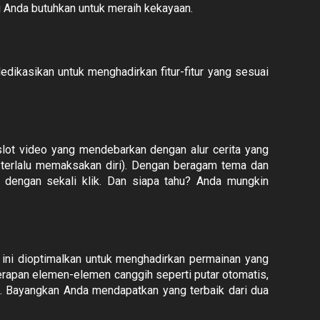
 Anda butuhkan untuk meraih kekayaan.
edikasikan untuk menghadirkan fitur-fitur yang sesuai
lot video yang mendebarkan dengan alur cerita yang
n terlalu memaksakan diri). Dengan beragam tema dan
dengan sekali klik. Dan siapa tahu? Anda mungkin
m ini dioptimalkan untuk menghadirkan permainan yang
apan elemen-elemen canggih seperti putar otomatis,
. Bayangkan Anda mendapatkan yang terbaik dari dua