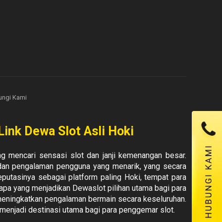
ngi Kami
Link Dewa Slot Asli Hoki
g mencari sensasi slot dan janji kemenangan besar.
 dan pengalaman pengguna yang menarik, yang secara
utasinya sebagai platform paling Hoki, tempat para
apa yang menjadikan Dewaslot pilihan utama bagi para
meningkatkan pengalaman bermain secara keseluruhan.
enjadi destinasi utama bagi para penggemar slot.