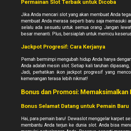
Permainan Slot Terbaik untuk Dicoba
Jika Anda mencari slot yang akan membuat Anda tegan
membuat Anda merasa seperti baru saja memasuki ar
selalu ada sesuatu untuk semua orang. Jangan lewat
besar menanti. Plus, bersiaplah untuk memicu keserua
Jackpot Progresif: Cara Kerjanya
Pernah bermimpi mengubah hidup Anda hanya dengan s
Anda adalah mesin slot. Setiap kali taruhan dipasan
Jadi, perhatikan ikon jackpot progresif yang menc
kemenangan terasa lebih nikmat!
Bonus dan Promosi: Memaksimalkan
Bonus Selamat Datang untuk Pemain Baru
Hai, para pemain baru! Dewaslot menggelar karpet s
membantu Anda terjun ke dunia slot. Anda bisa men