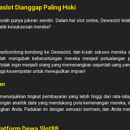
slot Dianggap Paling Hoki
eolah punya pikiran sendiri. Dalam hal slot online, Dewaslot tel
balik kesuksesan mereka?
 berbondong-bondong ke Dewaslot, dan kisah sukses mereka se
ah mengubah keberuntungan mereka menjadi petualangan p
g tidak ingin menjadi orang yang memenangkan sejumlah uang ya
juga kesempatan untuk mewujudkan impian!
an
t menunjukkan tingkat pembayaran yang lebih tinggi dari rata-rat
Dengan analitik data yang mendukung pola kemenangan mereka, i
kan Anda. Padukan ini dengan sensasi bermain, dan Anda memi
latform Dewa Slot88