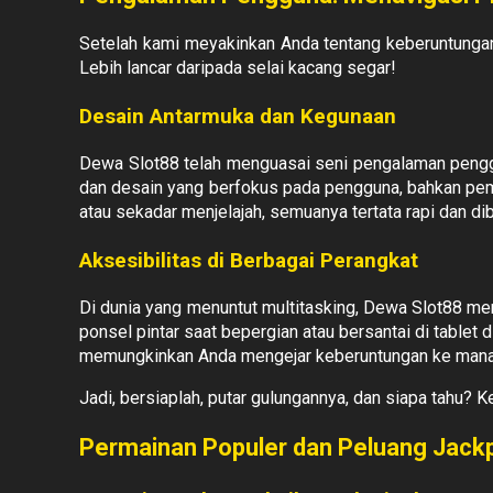
Setelah kami meyakinkan Anda tentang keberuntungan
Lebih lancar daripada selai kacang segar!
Desain Antarmuka dan Kegunaan
Dewa Slot88 telah menguasai seni pengalaman penggun
dan desain yang berfokus pada pengguna, bahkan pemai
atau sekadar menjelajah, semuanya tertata rapi dan dibe
Aksesibilitas di Berbagai Perangkat
Di dunia yang menuntut multitasking, Dewa Slot88 m
ponsel pintar saat bepergian atau bersantai di tablet 
memungkinkan Anda mengejar keberuntungan ke man
Jadi, bersiaplah, putar gulungannya, dan siapa tahu? 
Permainan Populer dan Peluang Jackp