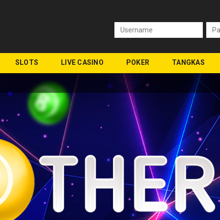
SLOTS
LIVE CASINO
POKER
TANGKAS